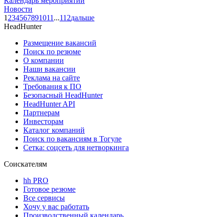
Календарь мероприятий
Новости
1
2
3
4
5
6
7
8
9
10
11
...
112
дальше
HeadHunter
Размещение вакансий
Поиск по резюме
О компании
Наши вакансии
Реклама на сайте
Требования к ПО
Безопасный HeadHunter
HeadHunter API
Партнерам
Инвесторам
Каталог компаний
Поиск по вакансиям в Тогуле
Сетка: соцсеть для нетворкинга
Соискателям
hh PRO
Готовое резюме
Все сервисы
Хочу у вас работать
Производственный календарь