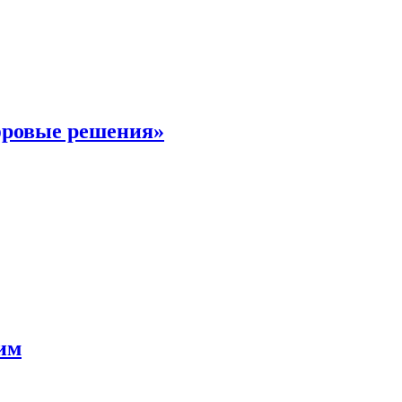
фровые решения»
мим