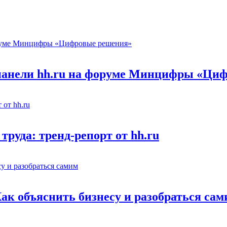
 панели hh.ru на форуме Минцифры «Ци
труда: тренд-репорт от hh.ru
Как объяснить бизнесу и разобраться са