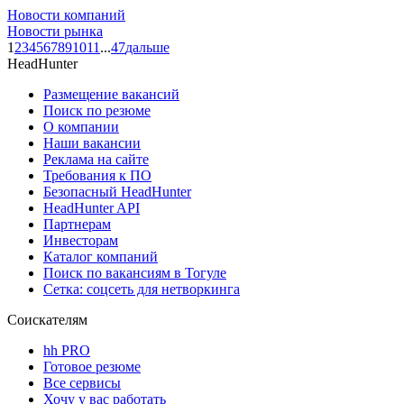
Новости компаний
Новости рынка
1
2
3
4
5
6
7
8
9
10
11
...
47
дальше
HeadHunter
Размещение вакансий
Поиск по резюме
О компании
Наши вакансии
Реклама на сайте
Требования к ПО
Безопасный HeadHunter
HeadHunter API
Партнерам
Инвесторам
Каталог компаний
Поиск по вакансиям в Тогуле
Сетка: соцсеть для нетворкинга
Соискателям
hh PRO
Готовое резюме
Все сервисы
Хочу у вас работать