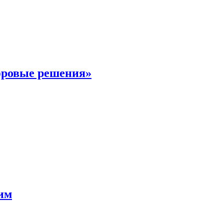
фровые решения»
мим