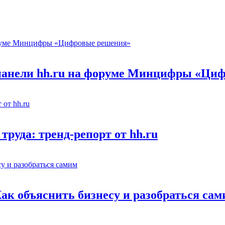
 панели hh.ru на форуме Минцифры «Ци
труда: тренд-репорт от hh.ru
Как объяснить бизнесу и разобраться са