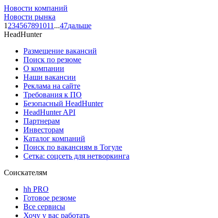
Новости компаний
Новости рынка
1
2
3
4
5
6
7
8
9
10
11
...
47
дальше
HeadHunter
Размещение вакансий
Поиск по резюме
О компании
Наши вакансии
Реклама на сайте
Требования к ПО
Безопасный HeadHunter
HeadHunter API
Партнерам
Инвесторам
Каталог компаний
Поиск по вакансиям в Тогуле
Сетка: соцсеть для нетворкинга
Соискателям
hh PRO
Готовое резюме
Все сервисы
Хочу у вас работать