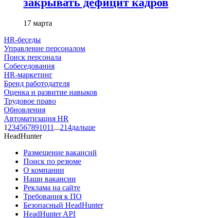
закрывать дефицит кадров
17 марта
HR-беседы
Управление персоналом
Поиск персонала
Собеседования
HR-маркетинг
Бренд работодателя
Оценка и развитие навыков
Трудовое право
Обновления
Автоматизация HR
1
2
3
4
5
6
7
8
9
10
11
...
214
дальше
HeadHunter
Размещение вакансий
Поиск по резюме
О компании
Наши вакансии
Реклама на сайте
Требования к ПО
Безопасный HeadHunter
HeadHunter API