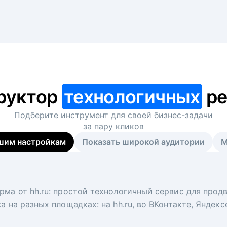
руктор
технологичных
ре
Подберите инструмент для своей
бизнес-задачи
за пару кликов
шим настройкам
Показать широкой аудитории
М
я
 рекрутер
рма от hh.ru: простой технологичный сервис для прод
 для вакансий на главной странице hh.ru. Увеличивает
под ключ. Решите, сколько кандидатов и когда вам нуж
а на разных площадках: на hh.ru, во ВКонтакте, Яндек
ологи, рекрутеры и проектные менеджеры hh.ru с цел
тов