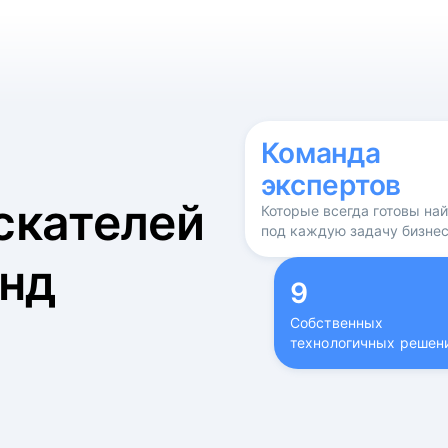
б
Команда
экспертов
скателей
Которые всегда готовы на
под каждую задачу бизне
нд
9
Собственных
технологичных решен