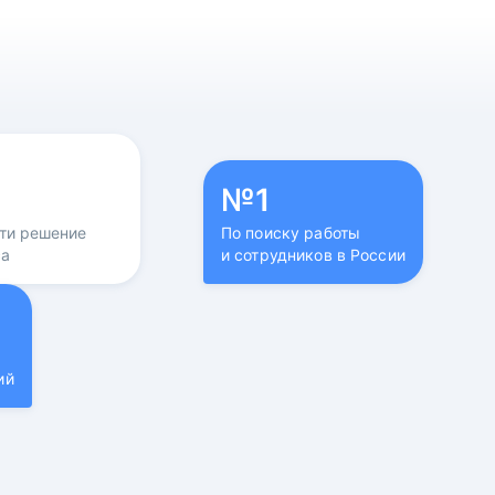
№1
йти решение
По поиску работы
са
и сотрудников в России
ий