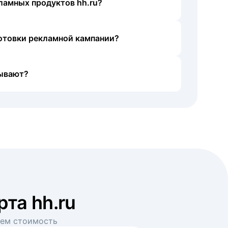
ламных продуктов hh.ru?
готовки рекламной кампании?
ывают?
рта hh.ru
аем стоимость