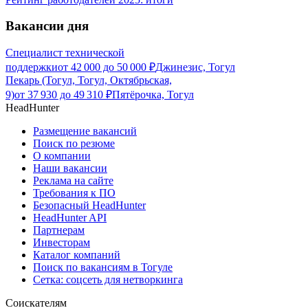
Вакансии дня
Специалист технической
поддержки
от
42 000
до
50 000
₽
Джинезис, Тогул
Пекарь (Тогул, Тогул, Октябрьская,
9)
от
37 930
до
49 310
₽
Пятёрочка, Тогул
HeadHunter
Размещение вакансий
Поиск по резюме
О компании
Наши вакансии
Реклама на сайте
Требования к ПО
Безопасный HeadHunter
HeadHunter API
Партнерам
Инвесторам
Каталог компаний
Поиск по вакансиям в Тогуле
Сетка: соцсеть для нетворкинга
Соискателям